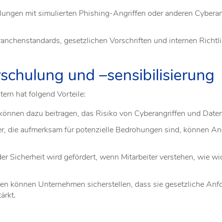
ngen mit simulierten Phishing-Angriffen oder anderen Cyberangr
nchenstandards, gesetzlichen Vorschriften und internen Richtlin
rschulung und –sensibilisierung
ern hat folgend Vorteile:
r können dazu beitragen, das Risiko von Cyberangriffen und Date
er, die aufmerksam für potenzielle Bedrohungen sind, können Ang
er Sicherheit wird gefördert, wenn Mitarbeiter verstehen, wie wi
n können Unternehmen sicherstellen, dass sie gesetzliche Anf
ärkt.