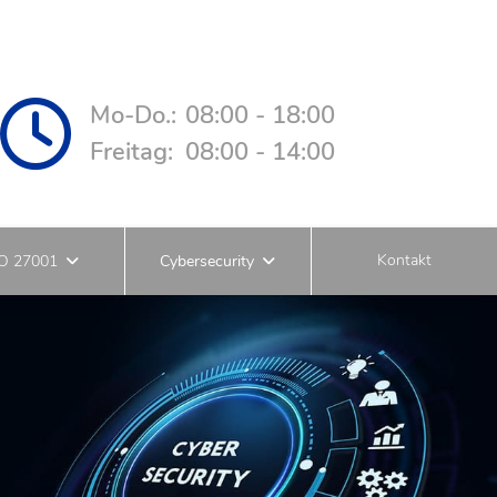
Mo-Do.:
08:00 - 18:00
Freitag:
08:00 - 14:00
Kontakt
SO 27001
Cybersecurity