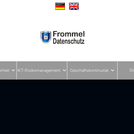
Sprache auswählen
rheit
IKT-Risikomanagement
Geschäftskontinuität
I