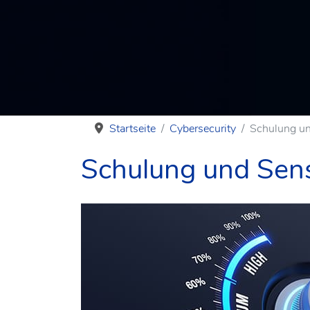
Startseite
Cybersecurity
Schulung un
Schulung und Sensi